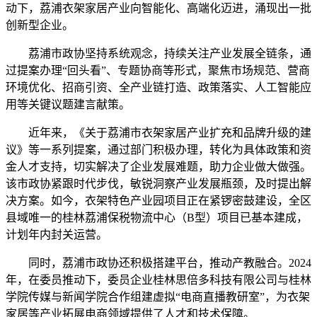
动下，荔浦衣架家居产业向智能化、高端化迈进，涌现出一批
创新型企业。
荔浦市政协坚持系统观念，持续关注产业发展全链条，通
过提案办理“回头看”、专题协商等形式，聚焦市场规范、营商
环境优化、招商引资、全产业链打造、政策落实、人工智能应
用等关键议题建言献策。
近年来，《关于荔浦市衣架家居产业扩充和品牌升级的建
议》等一系列提案，通过部门积极办理，转化为具体政策和资
金人才支持，切实解决了企业发展难题，助力企业做大做强。
该市政协紧跟时代步伐，敏锐洞察产业发展瓶颈，及时提出解
决方案。如今，衣架特色产业园项目正在紧锣密鼓建设，全区
县域唯一的桂林荔浦保税物流中心（B型）项目已基本建成，
计划年内封关运营。
同时，荔浦市政协还积极搭建平台，推动产教融合。2024
年，在委员推动下，委员企业桂林思倍多科技有限公司与桂林
学院传媒与新闻学院合作组建虚拟“电商直播教研室”，为衣架
家居等产业拓展电商领域提供了人才和技术保障。