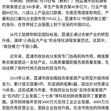
中新网广西新闻7月10日电（赖利）广西荔浦市目前拥有
衣架家居企业300多家，年生产各类衣架40多亿只，行业产值
超80亿元，八成以上产品出口欧美、东南亚等国家和地区，产
量和出口量均占全国市场70%以上。荔浦市以“中国衣架之都”
的身份，在世界轻工业版图上刻下深深的中国印记。
从代工贴牌到制定国际标准，荔浦正通过衣架产业的转型
升级，演绎“小商品大产业”的全球化进程发展范式。这其中，
“政协推力”不容小觑。
近年来，荔浦市政协充分发挥专门协商机构作用，精准聚
焦衣架家居这一支柱产业，以高质量履职服务高质量发展，生
动诠释了新时代地方政协的担当作为。
2019年以来，荔浦市政协围绕衣架家居产业转型升级持续
发力，累计提交提案9件、形成调研成果6篇，提出针对性建议
70余条。这些成果为市委、市政府出台包括“支持衣架家居产
业”在内的“工业发展二十七条”等科技创新政策提供了重要依
据。该市财政每年安排3000万元支持工业企业发展、4000万元
奖励优秀民营企业，激励企业技改升级。在该市政协的持续推